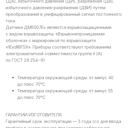
(ДА), избыточного давления (ДИ), разряжения (ДВ),
избыточного давления-разряжения (ДВИ) путем
преобразования в унифицированный сигнал постоянного
тока.
Датчики ДМ5007Ех являются взрывозащищенными
с видом взрывозащиты: «Взрывонепроницаемая
оболочка» с маркировкой по взрывозащите
«1ЕхdIIВТ5Х». Приборы соответствуют требованиям
электромагнитной совместимости группе II (А)
по ГОСТ 29 254−91
Температура окружающей среды: от минус 40
до плюс 70°C
Температура окружающей среды: от минус 55
до плюс 70°C
ГАРАНТИИ ИЗГОТОВИТЕЛЯ
Гарантийный срок эксплуатации — 3 года (со дня ввода
прибора в эксплуатацию при условии соблюдения