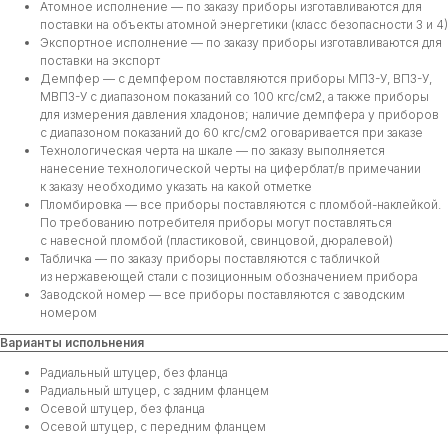
Атомное исполнение — по заказу приборы изготавливаются для
поставки на объекты атомной энергетики (класс безопасности 3 и 4)
Экспортное исполнение — по заказу приборы изготавливаются для
поставки на экспорт
Демпфер — с демпфером поставляются приборы МП3-У, ВП3-У,
МВП3-У с диапазоном показаний со 100 кгс/см2, а также приборы
для измерения давления хладонов; наличие демпфера у приборов
с диапазоном показаний до 60 кгс/см2 оговаривается при заказе
Технологическая черта на шкале — по заказу выполняется
нанесение технологической черты на циферблат/в примечании
к заказу необходимо указать на какой отметке
Пломбировка — все приборы поставляются с пломбой-наклейкой.
По требованию потребителя приборы могут поставляться
с навесной пломбой (пластиковой, свинцовой, дюралевой)
Табличка — по заказу приборы поставляются с табличкой
из нержавеющей стали с позиционным обозначением прибора
Заводской номер — все приборы поставляются с заводским
номером
Варианты испольнения
Радиальный штуцер, без фланца
Радиальный штуцер, с задним фланцем
Осевой штуцер, без фланца
Осевой штуцер, с передним фланцем