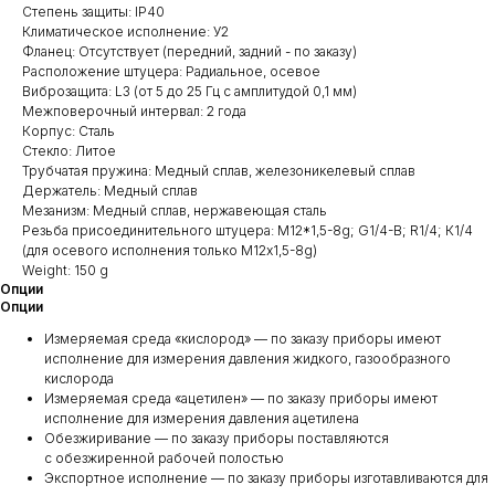
Степень защиты: IP40
Климатическое исполнение: У2
Фланец: Отсутствует (передний, задний - по заказу)
Расположение штуцера: Радиальное, осевое
Виброзащита: L3 (от 5 до 25 Гц с амплитудой 0,1 мм)
Межповерочный интервал: 2 года
Корпус: Сталь
Стекло: Литое
Трубчатая пружина: Медный сплав, железоникелевый сплав
Держатель: Медный сплав
Мезанизм: Медный сплав, нержавеющая сталь
Резьба присоединительного штуцера: М12*1,5-8g; G1/4-B; R1/4; К1/4
(для осевого исполнения только М12х1,5-8g)
Weight: 150 g
Опции
Опции
Измеряемая среда «кислород» — по заказу приборы имеют
исполнение для измерения давления жидкого, газообразного
кислорода
Измеряемая среда «ацетилен» — по заказу приборы имеют
исполнение для измерения давления ацетилена
Обезжиривание — по заказу приборы поставляются
с обезжиренной рабочей полостью
Экспортное исполнение — по заказу приборы изготавливаются для