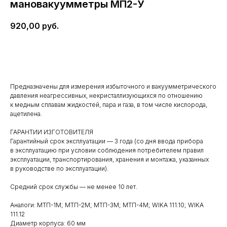
мановакуумметры МП2-У
920,00
руб.
Отправить заявку
Предназначены для измерения избыточного и вакуумметрического
давления неагрессивных, некристаллизующихся по отношению
к медным сплавам жидкостей, пара и газа, в том числе кислорода,
ацетилена.
ГАРАНТИИ ИЗГОТОВИТЕЛЯ
Гарантийный срок эксплуатации — 3 года (со дня ввода прибора
в эксплуатацию при условии соблюдения потребителем правил
эксплуатации, транспортирования, хранения и монтажа, указанных
в руководстве по эксплуатации).
Средний срок службы — не менее 10 лет.
Аналоги: МТП-1М; МТП-2М; МТП-3М; МТП-4М; WIKA 111.10; WIKA
111.12
Диаметр корпуса: 60 мм