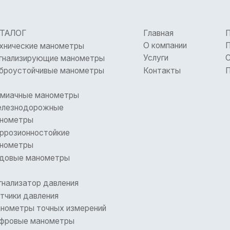
Главная
Получить КП
О компании
Подобрать ана
кие манометры
Услуги
Сертификаты
ирующие манометры
Контакты
Политика конф
ойчивые манометры
е манометры
дорожные
ры
нностойкие
ры
манометры
тор давления
давления
ы точных измерений
 манометры
е изделия
 арматура