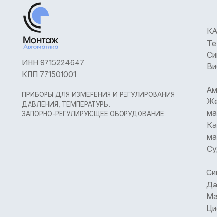
КАТАЛОГ
Техничес
Сигнализ
ИНН 9715224647
Виброуст
КПП 771501001
Аммиачны
ПРИБОРЫ ДЛЯ ИЗМЕРЕНИЯ И РЕГУЛИРОВАНИЯ
Железно
ДАВЛЕНИЯ, ТЕМПЕРАТУРЫ.
маномет
ЗАПОРНО-РЕГУЛИРУЮЩЕЕ ОБОРУДОВАНИЕ
Каррозио
маномет
Судовые 
Сигнализа
Датчики 
Манометр
Цифровые
Монтажны
Запорная
Калибры